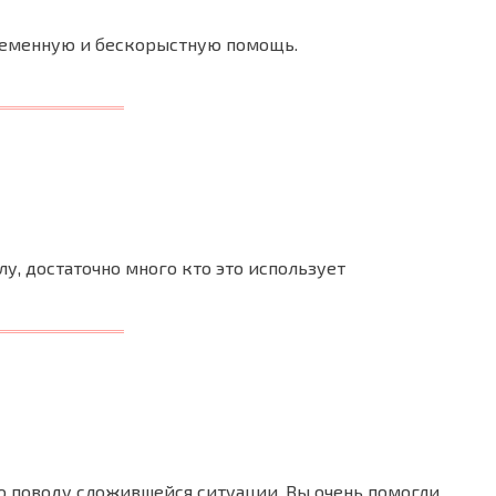
ременную и бескорыстную помощь.
лу, достаточно много кто это использует
по поводу сложившейся ситуации. Вы очень помогли