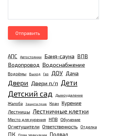
Отправить
Баня-сауна
АПС
ВПВ
Автостоянки
Водоснабжение
Водопровод
ДОУ
Дача
Водоёмы
Выход
Газ
Дети
Двери
Двери п/п
Детский сад
Дымоудаление
Курение
Жалоба
Кран
Защита прав
Лестничные клетки
Лестницы
НПВ
Обучение
Место для курения
Огнетушители
Ответственность
Отделка
ПК
Подвал
План эвакуации