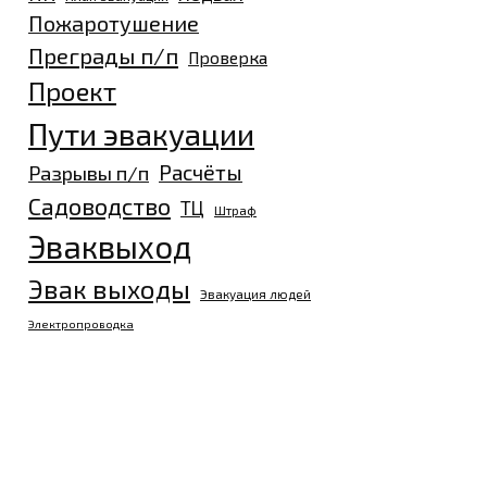
Пожаротушение
Преграды п/п
Проверка
Проект
Пути эвакуации
Разрывы п/п
Расчёты
Садоводство
ТЦ
Штраф
Эваквыход
Эвак выходы
Эвакуация людей
Электропроводка