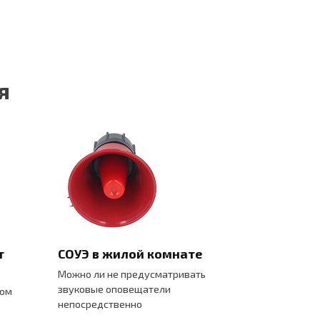
я
т
СОУЭ в жилой комнате
Можно ли не предусматривать
звуковые оповещатели
мом
непосредственно