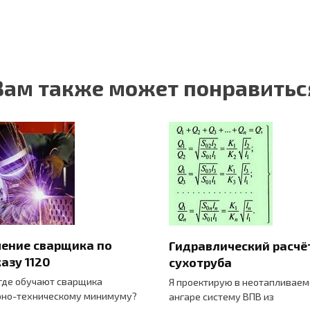
Вам также может понравитьс
ение сварщика по
Гидравлический расчё
азу 1120
сухотруба
 где обучают сварщика
Я проектирую в неотапливае
но-техническому минимуму?
ангаре систему ВПВ из