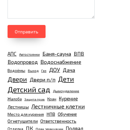
Отправить
Баня-сауна
АПС
ВПВ
Автостоянки
Водоснабжение
Водопровод
ДОУ
Дача
Водоёмы
Выход
Газ
Дети
Двери
Двери п/п
Детский сад
Дымоудаление
Курение
Жалоба
Кран
Защита прав
Лестничные клетки
Лестницы
НПВ
Обучение
Место для курения
Огнетушители
Ответственность
ПК
Подвал
Отделка
План эвакуации