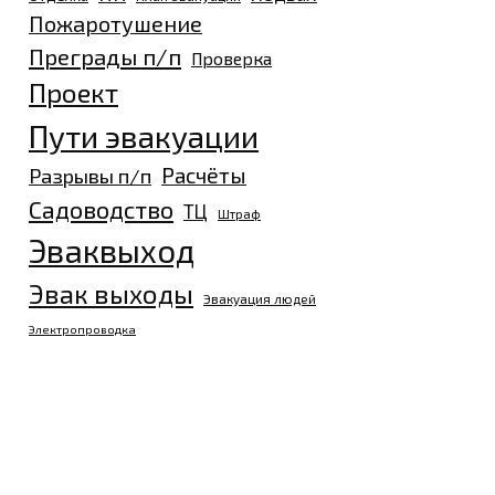
Пожаротушение
Преграды п/п
Проверка
Проект
Пути эвакуации
Разрывы п/п
Расчёты
Садоводство
ТЦ
Штраф
Эваквыход
Эвак выходы
Эвакуация людей
Электропроводка