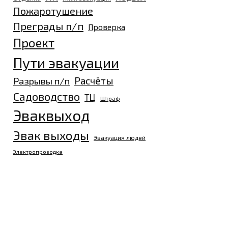
Пожаротушение
Преграды п/п
Проверка
Проект
Пути эвакуации
Разрывы п/п
Расчёты
Садоводство
ТЦ
Штраф
Эваквыход
Эвак выходы
Эвакуация людей
Электропроводка