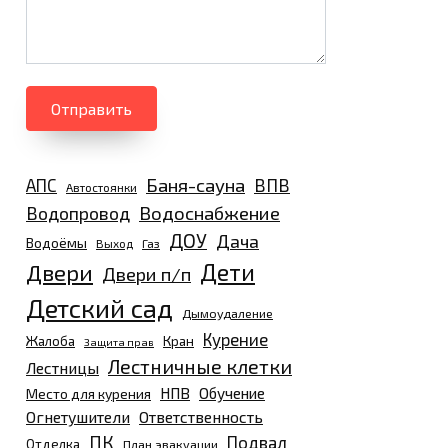
Отправить
Баня-сауна
АПС
ВПВ
Автостоянки
Водоснабжение
Водопровод
ДОУ
Дача
Водоёмы
Выход
Газ
Дети
Двери
Двери п/п
Детский сад
Дымоудаление
Курение
Жалоба
Кран
Защита прав
Лестничные клетки
Лестницы
НПВ
Обучение
Место для курения
Огнетушители
Ответственность
ПК
Подвал
Отделка
План эвакуации