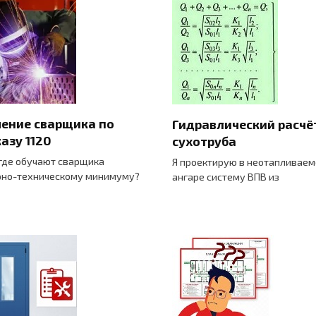
ение сварщика по
Гидравлический расчё
азу 1120
сухотруба
 где обучают сварщика
Я проектирую в неотапливае
но-техническому минимуму?
ангаре систему ВПВ из