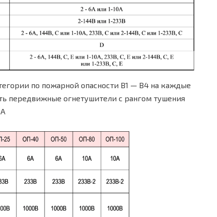
егории по пожарной опасности В1 — В4 на каждые
ть передвижные огнетушители с рангом тушения
0A