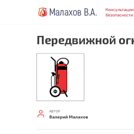
Перейти
Консультации
к
безопасности
содержанию
Передвижной ог
АВТОР
Валерий Малахов